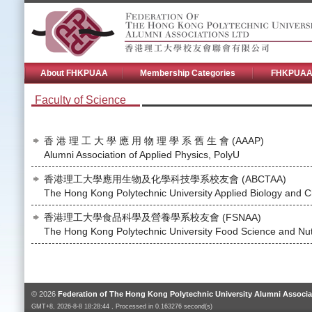
About FHKPUAA
Membership Categories
FHKPUAA 
Faculty of Science
香 港 理 工 大 學 應 用 物 理 學 系 舊 生 會 (AAAP)
Alumni Association of Applied Physics, PolyU
香港理工大學應用生物及化學科技學系校友會 (ABCTAA)
The Hong Kong Polytechnic University Applied Biology and C
香港理工大學食品科學及營養學系校友會 (FSNAA)
The Hong Kong Polytechnic University Food Science and Nutr
© 2026
Federation of The Hong Kong Polytechnic University Alumni Associa
GMT+8, 2026-8-8 18:28:44 , Processed in 0.163276 second(s)