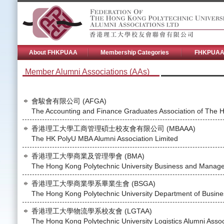
About FHKPUAA
Membership Categories
FHKPUAA 
Member Alumni Associations (AAs)
會駿會有限公司 (AFGA)
The Accounting and Finance Graduates Association of The H
香港理工大學工商管理碩士校友會有限公司 (MBAAA)
The HK PolyU MBA Alumni Association Limited
香港理工大學商業及管理學會 (BMA)
The Hong Kong Polytechnic University Business and Manage
香港理工大學商業學系畢業生會 (BSGA)
The Hong Kong Polytechnic University Department of Busines
香港理工大學物流學系校友會 (LGTAA)
The Hong Kong Polytechnic University Logistics Alumni Assoc