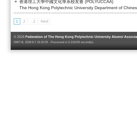
香港理工大學中國文化學系校友會 (POLYUCCAA)
The Hong Kong Polytechnic University Department of Chinese
1
2
...2
Next
© 2026
Federation of The Hong Kong Polytechnic University Alumni Associa
GMT+8, 2026-8-7 16:20:05 , Processed in 0.216158 second(s)