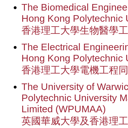
The Biomedical Engineer
Hong Kong Polytechnic 
香港理工大學生物醫學
The Electrical Engineeri
Hong Kong Polytechnic U
香港理工大學電機工程
The University of Warw
Polytechnic University M
Limited (WPUMAA)
英國華威大學及香港理