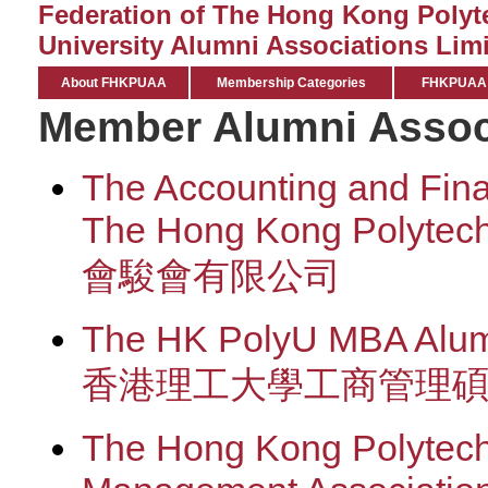
Federation of The Hong Kong Polyt
University Alumni Associations Limi
About FHKPUAA
Membership Categories
FHKPUAA C
Member Alumni Assoc
The Accounting and Fina
The Hong Kong Polytechn
會駿會有限公司
The HK PolyU MBA Alumn
香港理工大學工商管理
The Hong Kong Polytech