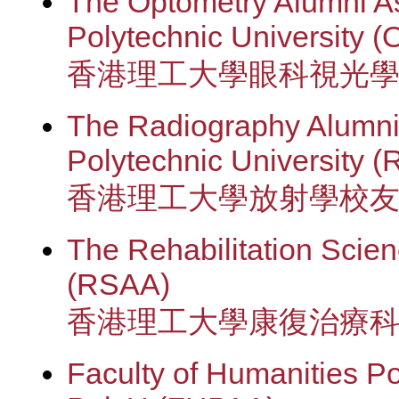
The Optometry Alumni A
Polytechnic University 
香港理工大學眼科視光
The Radiography Alumni
Polytechnic University 
香港理工大學放射學校
The Rehabilitation Scie
(RSAA)
香港理工大學康復治療
Faculty of Humanities Po