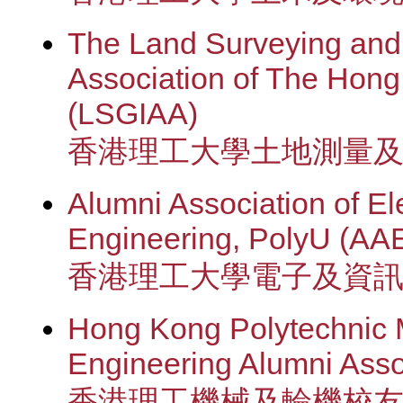
The Land Surveying and
Association of The Hong
(LSGIAA)
香港理工大學土地測量
Alumni Association of El
Engineering, PolyU (AA
香港理工大學電子及資
Hong Kong Polytechnic 
Engineering Alumni Ass
香港理工機械及輪機校