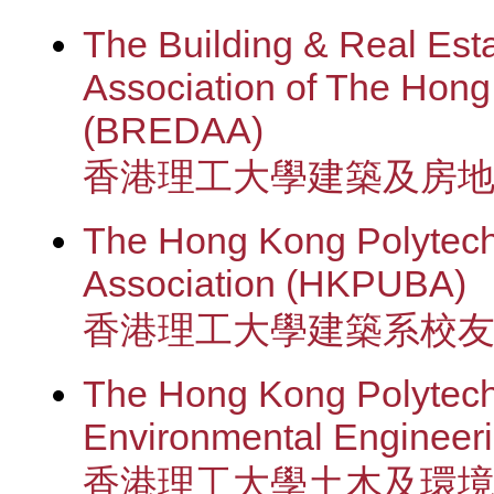
The Building & Real Est
Association of The Hong
(BREDAA)
香港理工大學建築及房
The Hong Kong Polytechn
Association (HKPUBA)
香港理工大學建築系校
The Hong Kong Polytechn
Environmental Engineer
香港理工大學土木及環