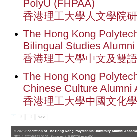
PolyU (FHPAA)
香港理工大學人文學院
The Hong Kong Polytech
Bilingual Studies Alumn
香港理工大學中文及雙
The Hong Kong Polytechn
Chinese Culture Alumni
香港理工大學中國文化
1
2
...2
Next
© 2026
Federation of The Hong Kong Polytechnic University Alumni Associa
GMT+8, 2026-8-7 21:36:52 , Processed in 0.204246 second(s)