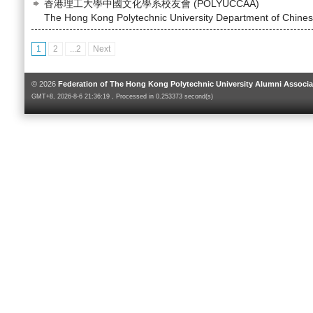
香港理工大學中國文化學系校友會 (POLYUCCAA)
The Hong Kong Polytechnic University Department of Chinese
1
2
...2
Next
© 2026
Federation of The Hong Kong Polytechnic University Alumni Associa
GMT+8, 2026-8-6 21:36:19 , Processed in 0.253373 second(s)