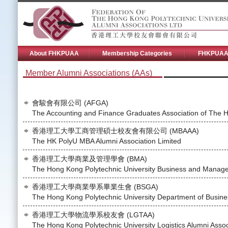
About FHKPUAA
Membership Categories
FHKPUAA 
Member Alumni Associations (AAs)
會駿會有限公司 (AFGA)
The Accounting and Finance Graduates Association of The H
香港理工大學工商管理碩士校友會有限公司 (MBAAA)
The HK PolyU MBA Alumni Association Limited
香港理工大學商業及管理學會 (BMA)
The Hong Kong Polytechnic University Business and Manage
香港理工大學商業學系畢業生會 (BSGA)
The Hong Kong Polytechnic University Department of Busines
香港理工大學物流學系校友會 (LGTAA)
The Hong Kong Polytechnic University Logistics Alumni Assoc