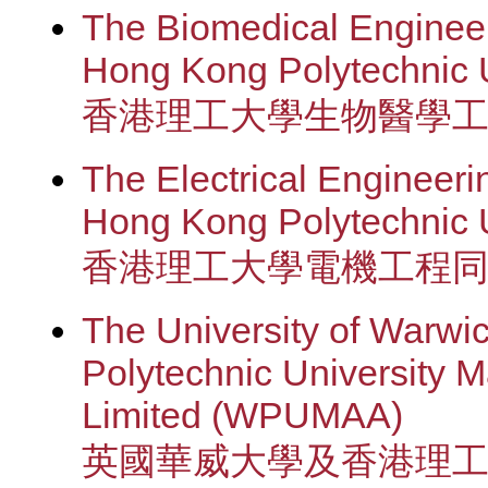
The Biomedical Engineer
Hong Kong Polytechnic 
香港理工大學生物醫學
The Electrical Engineeri
Hong Kong Polytechnic U
香港理工大學電機工程
The University of Warw
Polytechnic University M
Limited (WPUMAA)
英國華威大學及香港理