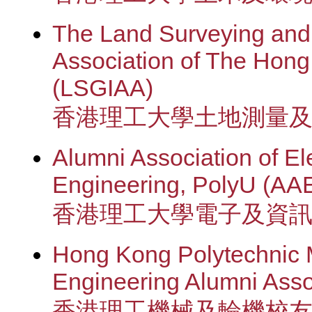
The Land Surveying and
Association of The Hong
(LSGIAA)
香港理工大學土地測量
Alumni Association of El
Engineering, PolyU (AA
香港理工大學電子及資
Hong Kong Polytechnic 
Engineering Alumni Ass
香港理工機械及輪機校