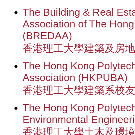
The Building & Real Est
Association of The Hong
(BREDAA)
香港理工大學建築及房
The Hong Kong Polytechn
Association (HKPUBA)
香港理工大學建築系校
The Hong Kong Polytechn
Environmental Engineer
香港理工大學土木及環