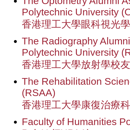
The Optometry Alumni A
Polytechnic University 
香港理工大學眼科視光
The Radiography Alumni
Polytechnic University 
香港理工大學放射學校
The Rehabilitation Scie
(RSAA)
香港理工大學康復治療
Faculty of Humanities Po