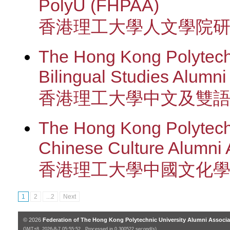
PolyU (FHPAA)
香港理工大學人文學院
The Hong Kong Polytech
Bilingual Studies Alumn
香港理工大學中文及雙
The Hong Kong Polytechn
Chinese Culture Alumni
香港理工大學中國文化
1
2
...2
Next
© 2026
Federation of The Hong Kong Polytechnic University Alumni Associa
GMT+8, 2026-8-7 05:55:52 , Processed in 0.300522 second(s)