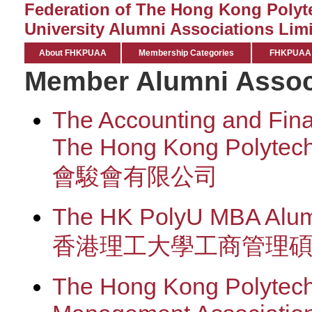
Federation of The Hong Kong Polyt
University Alumni Associations Limi
About FHKPUAA
Membership Categories
FHKPUAA C
Member Alumni Assoc
The Accounting and Fina
The Hong Kong Polytechn
會駿會有限公司
The HK PolyU MBA Alumn
香港理工大學工商管理
The Hong Kong Polytech